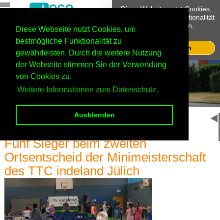
Diese Website nutzt Cookies,
um bestmögliche Funktionalität
bieten zu können.
Diese Webseite nutzt Cookies, um
Mehr Infos
Jülich
bestmögliche Funktionalität zu
Ok, verstanden
gewährleisten. Durch die weitere Nutzung
Haupteingang
der Webseite stimmen Sie der Verwendung
von Cookies zu.
Weitere Informationen zum Datenschutz.
Ausblenden
Home
Startseite
Fünf Sieger beim zweiten
Ortsentscheid der Minimeisterschaft
des TTC indeland Jülich