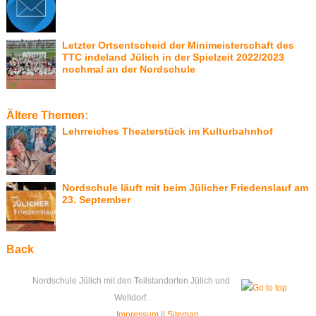
Letzter Ortsentscheid der Minimeisterschaft des
TTC indeland Jülich in der Spielzeit 2022/2023
nochmal an der Nordschule
Ältere Themen:
Lehrreiches Theaterstück im Kulturbahnhof
Nordschule läuft mit beim Jülicher Friedenslauf am
23. September
Back
Nordschule Jülich mit den Teilstandorten Jülich und
Welldorf.
Impressum
||
Sitemap