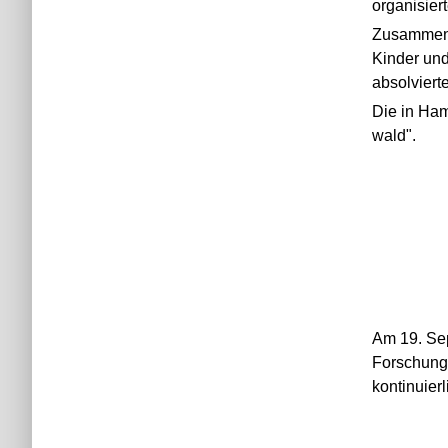
organisier
Zusammen 
Kinder und
absolvierte
Die in Ham
wald".
Am 19. Sep
Forschung 
kontinuier