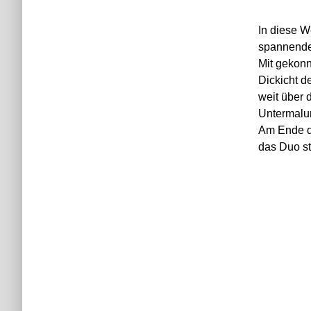
In diese W
spannende
Mit gekonn
Dickicht d
weit über 
Untermalu
Am Ende d
das Duo st