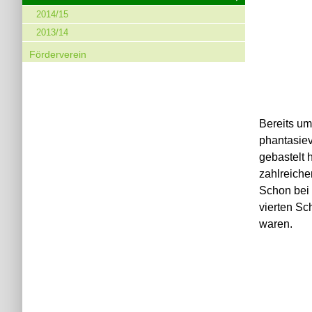
2014/15
2013/14
Förderverein
Bereits um
phantasiev
gebastelt 
zahlreich
Schon bei
vierten Sc
waren.