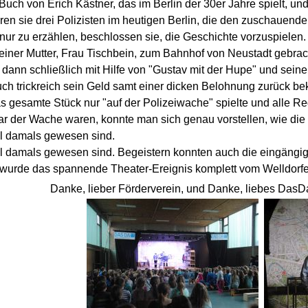
uch von Erich Kästner, das im Berlin der 30er Jahre spielt, un
en sie drei Polizisten im heutigen Berlin, die den zuschauende
 nur zu erzählen, beschlossen sie, die Geschichte vorzuspielen
einer Mutter, Frau Tischbein, zum Bahnhof von Neustadt gebrac
dann schließlich mit Hilfe von "Gustav mit der Hupe" und sein
ch trickreich sein Geld samt einer dicken Belohnung zurück b
 gesamte Stück nur "auf der Polizeiwache" spielte und alle Req
ar der Wache waren, konnte man sich genau vorstellen, wie die
l damals gewesen sind.
l damals gewesen sind. Begeistern konnten auch die eingängige
 wurde das spannende Theater-Ereignis komplett vom Welldorfe
Danke, lieber Förderverein, und Danke, liebes DasDa-