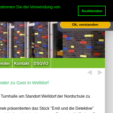
Diese Website nutzt Cookies,
e stimmen Sie der Verwendung von
um bestmögliche Funktionalität
Ausblenden
bieten zu können.
Mehr Infos
Ok, verstanden
ender
Kontakt
DSGVO
ater zu Gast in Welldorf
Turnhalle am Standort Welldorf der Nordschule zu
k präsentierten das Stück "Emil und die Detektive"