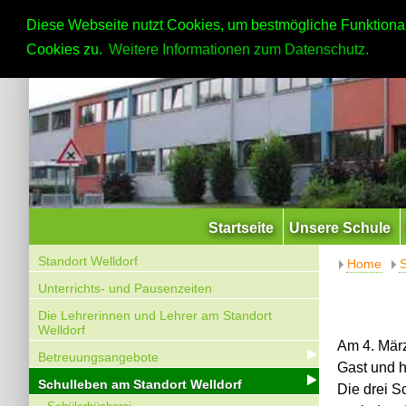
Diese Webseite nutzt Cookies, um bestmögliche Funktional
Cookies zu.
Weitere Informationen zum Datenschutz.
Startseite
Unsere Schule
Standort Welldorf
Home
S
Unterrichts- und Pausenzeiten
Die Lehrerinnen und Lehrer am Standort
Welldorf
Am 4. März
Betreuungsangebote
Gast und 
Schulleben am Standort Welldorf
Die drei S