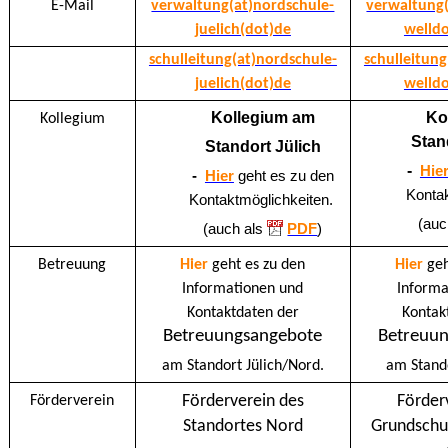
E-Mail
verwaltung(at)nordschule-
verwaltung(
juelich(dot)de
welldo
schulleitung(at)nordschule-
schulleitung
juelich(dot)de
welldo
Kollegium am
Ko
Kollegium
Stan
Standort Jülich
-
Hie
-
Hier
geht es zu den
Kontak
Kontaktmöglichkeiten.
(auc
(auch als
PDF
)
Betreuung
Hier
geht es zu den
Hier
geh
Informationen und
Informa
Kontaktdaten der
Kontak
Betreuungsangebote
Betreuu
am Standort Jülich/Nord.
am Stando
Förderverein des
Förder
Förderverein
Standortes Nord
Grundschul