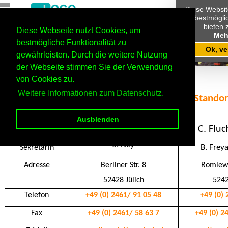
Diese Websit
um bestmöglic
bieten 
Diese Webseite nutzt Cookies, um
Meh
bestmögliche Funktionalität zu
Ok, v
gewährleisten. Durch die weitere Nutzung
der Webseite stimmen Sie der Verwendung
Home
Kontakt
von Cookies zu.
Weitere Informationen zum Datenschutz.
Standort Jülich
Standor
Ausblenden
Schulleitung
J. Gisbertz-Künster
C. Fluc
und
S. Ney
B. Frey
Sekretärin
Adresse
Berliner Str. 8
Romlew
52428 Jülich
5242
Telefon
+49 (0) 2461/ 91 05 48
+49 (0) 
Fax
+49 (0) 2461/ 58 63 7
+49 (0) 2