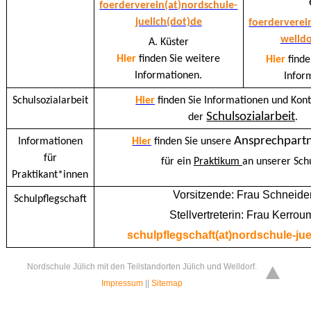
foerderverein(at)nordschule-
juelich(dot)de
foerderverei
welldo
A. Küster
Hier
finden Sie weitere
Hier
finde
Informationen.
Infor
Schulsozialarbeit
Hier
finden Sie Informationen und Kon
Schulsozialarbeit
der
.
Ansprechpart
Informationen
Hier
finden Sie unsere
für
für ein
Praktikum
an unserer Sch
Praktikant*innen
Vorsitzende: Frau Schneide
Schulpflegschaft
Stellvertreterin: Frau Kerrou
schulpflegschaft(at)nordschule-jue
Nordschule Jülich mit den Teilstandorten Jülich und Welldorf.
Impressum
||
Sitemap