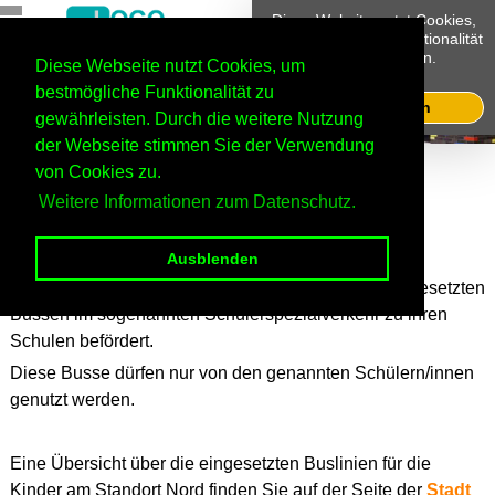
Diese Website nutzt Cookies,
um bestmögliche Funktionalität
bieten zu können.
Diese Webseite nutzt Cookies, um
Mehr Infos
bestmögliche Funktionalität zu
Ok, verstanden
gewährleisten. Durch die weitere Nutzung
der Webseite stimmen Sie der Verwendung
Home
Infos und Links
Busfahrpläne Standort Jülich
von Cookies zu.
Weitere Informationen zum Datenschutz.
Fahrpläne Schülerspezialverkehr
Ausblenden
Die Grundschüler/innen werden in extra hierfür eingesetzten
Bussen im sogenannten Schülerspezialverkehr zu ihren
Schulen befördert.
Diese Busse dürfen nur von den genannten Schülern/innen
genutzt werden.
Eine Übersicht über die eingesetzten Buslinien für die
Kinder am Standort Nord finden Sie auf der Seite der
Stadt