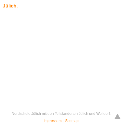
Jülich.
Nordschule Jülich mit den Teilstandorten Jülich und Welldorf.
Impressum
||
Sitemap