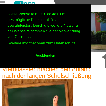
Diese Webseite nutzt Cookies, um
Jülich
bestmögliche Funktionalität zu
gewährleisten. Durch die weitere Nutzung
Haupteingang
der Webseite stimmen Sie der Verwendung
von Cookies zu.
Weitere Informationen zum Datenschutz.
Ausblenden
Home
Startseite
Viertklässler machen den Anfang
nach der langen Schulschließung