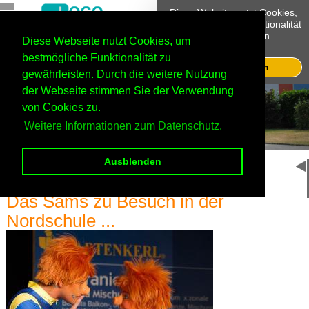
Diese Website nutzt Cookies,
um bestmögliche Funktionalität
bieten zu können.
Diese Webseite nutzt Cookies, um
Mehr Infos
Jülich
bestmögliche Funktionalität zu
Ok, verstanden
gewährleisten. Durch die weitere Nutzung
Haupteingang
der Webseite stimmen Sie der Verwendung
von Cookies zu.
Weitere Informationen zum Datenschutz.
Ausblenden
Home
Startseite
Das Sams zu Besuch in der
Nordschule ...