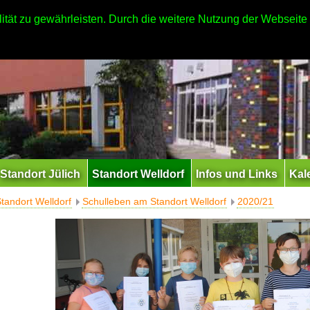
ität zu gewährleisten. Durch die weitere Nutzung der Webseit
Standort Jülich
Standort Welldorf
Infos und Links
Kal
tandort Welldorf
Schulleben am Standort Welldorf
2020/21