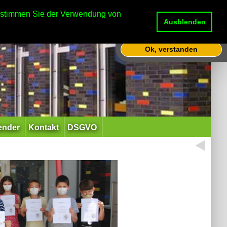
Diese Website nutzt Cookies,
e stimmen Sie der Verwendung von
um bestmögliche Funktionalität
Ausblenden
bieten zu können.
Mehr Infos
Ok, verstanden
ender
Kontakt
DSGVO