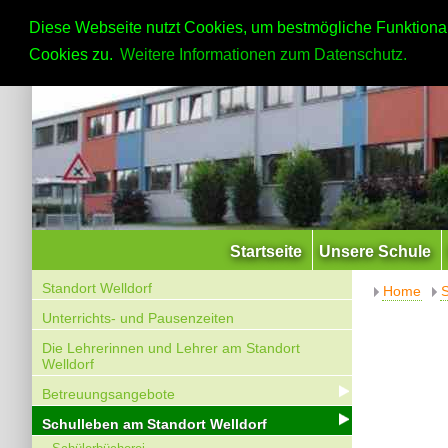
Diese Webseite nutzt Cookies, um bestmögliche Funktional
Cookies zu.
Weitere Informationen zum Datenschutz.
Startseite
Unsere Schule
Standort Welldorf
Home
S
Unterrichts- und Pausenzeiten
Die Lehrerinnen und Lehrer am Standort
Welldorf
Betreuungsangebote
Schulleben am Standort Welldorf