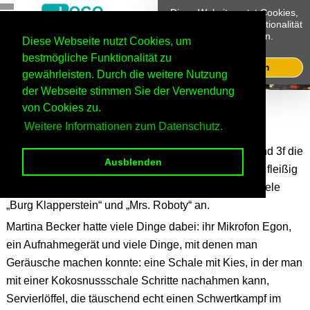
Diese Website nutzt Cookies,
um bestmögliche Funktionalität
bieten zu können.
Diese Webseite nutzt Cookies, um
Mehr Infos
bestmögliche Funktionalität zu
Ok, verstanden
gewährleisten. Durch die weitere Nutzung
der Webseite stimmen Sie der Verwendung
Home
Standort Welldorf
von Cookies zu.
Schulleben am Standort Welldorf
2020/21
Weitere Informationen zum Datenschutz.
Zur Vorbereitung hatten die Kinder der Klassen 3e und 3f die
Ausblenden
Hörspielskripte erhalten und ihre Sprechrollen schon fleißig
geübt. Nun standen die Tonaufnahmen für die Hörspiele
„Burg Klapperstein“ und „Mrs. Roboty“ an.
Martina Becker hatte viele Dinge dabei: ihr Mikrofon Egon,
ein Aufnahmegerät und viele Dinge, mit denen man
Geräusche machen konnte: eine Schale mit Kies, in der man
mit einer Kokosnussschale Schritte nachahmen kann,
Servierlöffel, die täuschend echt einen Schwertkampf im